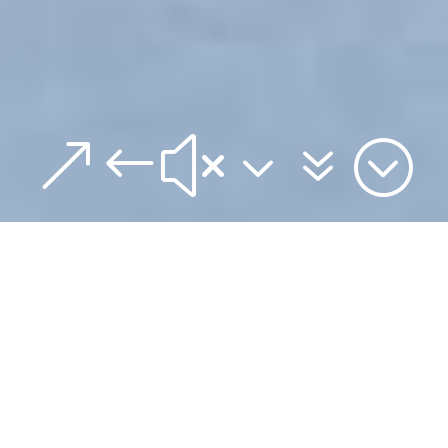
&#x37;